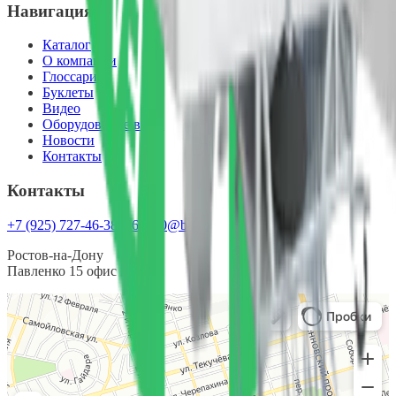
Навигация
Каталог
О компании
Глоссарий
Буклеты
Видео
Оборудование в AR
Новости
Контакты
Контакты
+7 (925) 727-46-38
9661220@bk.ru
Ростов-на-Дону
Павленко 15 офис 5